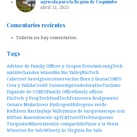
agrícola para la Región de Coquimbo
abril 11, 2025
Comentarios recientes
Todavía no hay comentarios.
Tags
Advisor de Family Offices y Grupos Económicos
AgTech
amixtech
andes wines
Bio Bio Valley
BioTech
Cabernet Sauvignon
conservacion flora y fauna
CORFO
Crea y Valida
Credit Suisse
emprendedora
EnoTurismo
Expande de CORFO
Family Office
family offices
FinTech y PropTech
FoodTech
Francesca Bridgewater
Genaro Mejia
Green Hydrogen
Hidrogeno verde
Kathleen Barclay
laja Valley
mina de turquesas
rapa-nui
RSE
San Rosendo
scale up
TLR
TravelTech
turquesas
TurquoiseMinerals
valor compartido
Vinas a la Venta
Wineries for Sale
Winery in Virginia for Sale