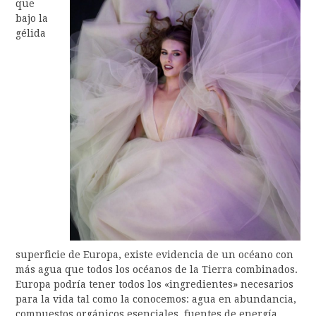
que
bajo la
gélida
superficie de Europa, existe evidencia de un océano con
más agua que todos los océanos de la Tierra combinados.
Europa podría tener todos los «ingredientes» necesarios
para la vida tal como la conocemos: agua en abundancia,
compuestos orgánicos esenciales, fuentes de energía