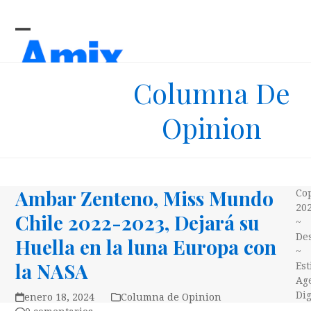
Skip
to
content
Open
Close
mobile
mobile
Columna De
menu
menu
Opinion
Ambar Zenteno, Miss Mundo
Co
20
Chile 2022-2023, Dejará su
~
Des
Huella en la luna Europa con
~
la NASA
Es
Ag
Dig
enero 18, 2024
Columna de Opinion