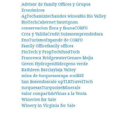
Advisor de Family Offices y Grupos
Económicos
AgTech
amixtech
andes wines
Bio Bio Valley
BioTech
Cabernet Sauvignon
conservacion flora y fauna
CORFO
Crea y Valida
Credit Suisse
emprendedora
EnoTurismo
Expande de CORFO
Family Office
family offices
FinTech y PropTech
FoodTech
Francesca Bridgewater
Genaro Mejia
Green Hydrogen
Hidrogeno verde
Kathleen Barclay
laja Valley
mina de turquesas
rapa-nui
RSE
San Rosendo
scale up
TLR
TravelTech
turquesas
TurquoiseMinerals
valor compartido
Vinas a la Venta
Wineries for Sale
Winery in Virginia for Sale