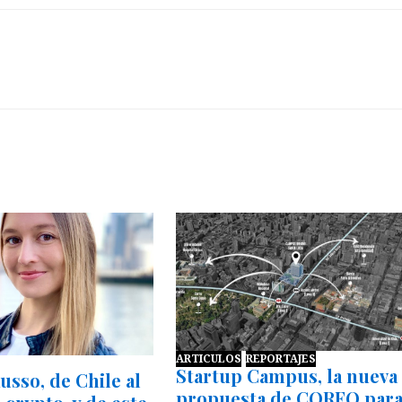
ARTICULOS
REPORTAJES
Startup Campus, la nueva
usso, de Chile al
propuesta de CORFO par