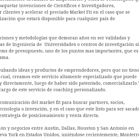
aquetar invenciones de Científicos e Investigadores,
lientes y acelerar el preciado Market Fit en el caso que se
tización que estará disponible para cualquier país de
nciones y metodologías que demoran años en ser validadas y
las de Ingeniería de Universidades o centros de investigación s
tems de presupuesto, uno de los puntos mas importantes, que es
isma.
cubando ideas y productos de emprendedores, pero que no tien
a cual, creamos este servicio altamente especializado que puede
y directamente, luego de haber sido patentado, comercializarlo.
argo de este servicio de coaching personalizado.
 comunicación del market fit para buscar partners, socios,
nología o invención, y en el caso que este listo para ser sacad
estrategia de posicionamiento y venta directa.
ón y negocios entre Austin, Dallas, Houston y San Antonio en
eva York en Estados Unidos, uniéndose recientemente, Monterr