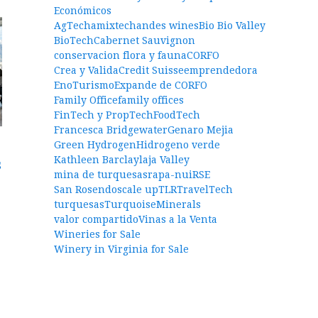
Económicos
AgTech
amixtech
andes wines
Bio Bio Valley
BioTech
Cabernet Sauvignon
conservacion flora y fauna
CORFO
Crea y Valida
Credit Suisse
emprendedora
EnoTurismo
Expande de CORFO
Family Office
family offices
FinTech y PropTech
FoodTech
Francesca Bridgewater
Genaro Mejia
:
Green Hydrogen
Hidrogeno verde
Kathleen Barclay
laja Valley
s
mina de turquesas
rapa-nui
RSE
San Rosendo
scale up
TLR
TravelTech
turquesas
TurquoiseMinerals
valor compartido
Vinas a la Venta
Wineries for Sale
Winery in Virginia for Sale