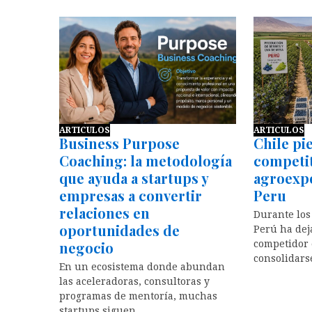
ARTICULOS
ARTICULOS
Business Purpose
Chile pi
Coaching: la metodología
competit
que ayuda a startups y
agroexpo
empresas a convertir
Peru
relaciones en
Durante los
oportunidades de
Perú ha dej
negocio
competidor
consolidar
En un ecosistema donde abundan
las aceleradoras, consultoras y
programas de mentoría, muchas
startups siguen…