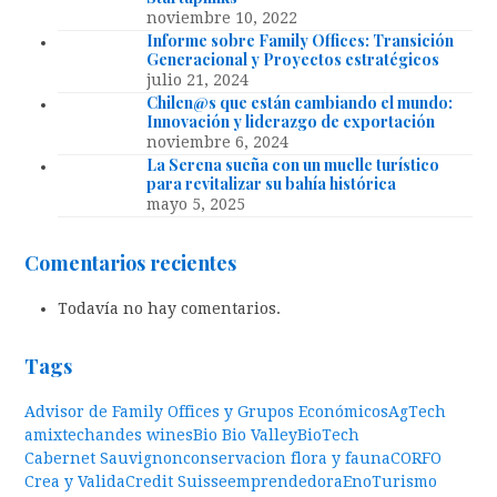
noviembre 10, 2022
Informe sobre Family Offices: Transición
Generacional y Proyectos estratégicos
julio 21, 2024
Chilen@s que están cambiando el mundo:
Innovación y liderazgo de exportación
noviembre 6, 2024
La Serena sueña con un muelle turístico
para revitalizar su bahía histórica
mayo 5, 2025
Comentarios recientes
Todavía no hay comentarios.
Tags
Advisor de Family Offices y Grupos Económicos
AgTech
amixtech
andes wines
Bio Bio Valley
BioTech
Cabernet Sauvignon
conservacion flora y fauna
CORFO
Crea y Valida
Credit Suisse
emprendedora
EnoTurismo