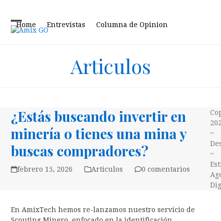
Skip
to
Home
Entrevistas
Columna de Opinion
content
Open
Close
mobile
mobile
Noticias
Reportajes
Articulos
menu
menu
¿Estás buscando invertir en
Co
20
minería o tienes una mina y
~
Des
buscas compradores?
~
Es
febrero 15, 2026
Articulos
0 comentarios
Ag
Dig
En AmixTech hemos re-lanzamos nuestro servicio de
Scouting Minero, enfocado en la identificación,