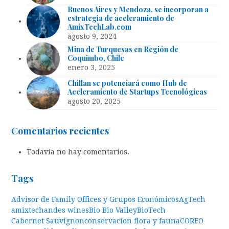
Buenos Aires y Mendoza, se incorporan a
estrategia de aceleramiento de
AmixTechLab.com
agosto 9, 2024
Mina de Turquesas en Región de
Coquimbo, Chile
enero 3, 2025
Chillan se potenciará como Hub de
Aceleramiento de Startups Tecnológicas
agosto 20, 2025
Comentarios recientes
Todavía no hay comentarios.
Tags
Advisor de Family Offices y Grupos Económicos
AgTech
amixtech
andes wines
Bio Bio Valley
BioTech
Cabernet Sauvignon
conservacion flora y fauna
CORFO