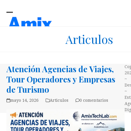
Skip
to
content
Open
Close
mobile
mobile
Articulos
menu
menu
Atención Agencias de Viajes,
Co
20
Tour Operadores y Empresas
~
Des
de Turismo
~
Es
mayo 14, 2026
Articulos
0 comentarios
Ag
Dig