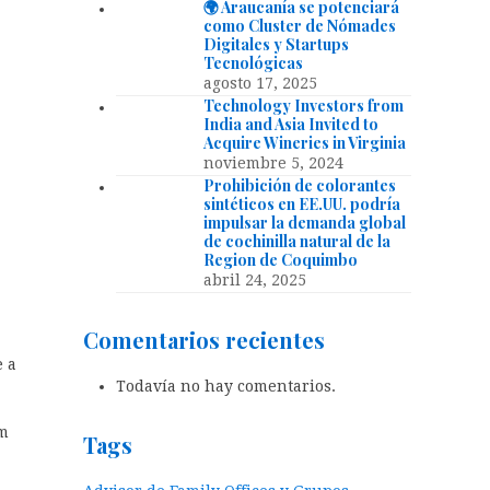
🌍 Araucanía se potenciará
como Cluster de Nómades
Digitales y Startups
Tecnológicas
agosto 17, 2025
Technology Investors from
India and Asia Invited to
Acquire Wineries in Virginia
noviembre 5, 2024
Prohibición de colorantes
sintéticos en EE.UU. podría
impulsar la demanda global
de cochinilla natural de la
Region de Coquimbo
abril 24, 2025
a
Comentarios recientes
e a
Todavía no hay comentarios.
rm
Tags