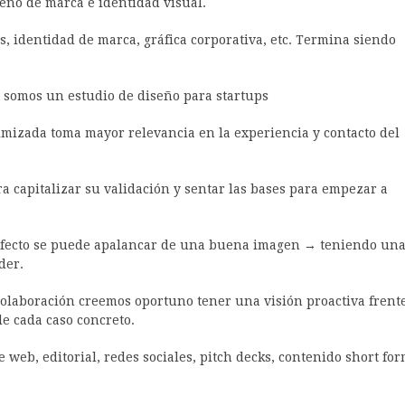
eño de marca e identidad visual.
, identidad de marca, gráfica corporativa, etc. Termina siendo
e somos un estudio de diseño para startups
izada toma mayor relevancia en la experiencia y contacto del
 capitalizar su validación y sentar las bases para empezar a
rfecto se puede apalancar de una buena imagen → teniendo un
der.
 colaboración creemos oportuno tener una visión proactiva frent
de cada caso concreto.
web, editorial, redes sociales, pitch decks, contenido short fo