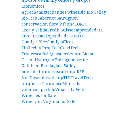
Advisor de Family Offices y Grupos
Económicos
AgTech
amixtech
andes wines
Bio Bio Valley
BioTech
Cabernet Sauvignon
conservacion flora y fauna
CORFO
Crea y Valida
Credit Suisse
emprendedora
EnoTurismo
Expande de CORFO
Family Office
family offices
FinTech y PropTech
FoodTech
Francesca Bridgewater
Genaro Mejia
.
Green Hydrogen
Hidrogeno verde
Kathleen Barclay
laja Valley
mina de turquesas
rapa-nui
RSE
San Rosendo
scale up
TLR
TravelTech
turquesas
TurquoiseMinerals
valor compartido
Vinas a la Venta
Wineries for Sale
Winery in Virginia for Sale