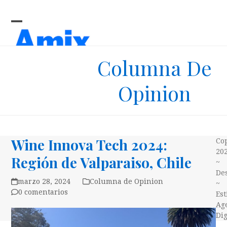
Skip
to
content
Open
Close
mobile
mobile
Columna De
menu
menu
Opinion
Wine Innova Tech 2024:
Co
20
Región de Valparaiso, Chile
~
Des
marzo 28, 2024
Columna de Opinion
~
0 comentarios
Es
Ag
Dig