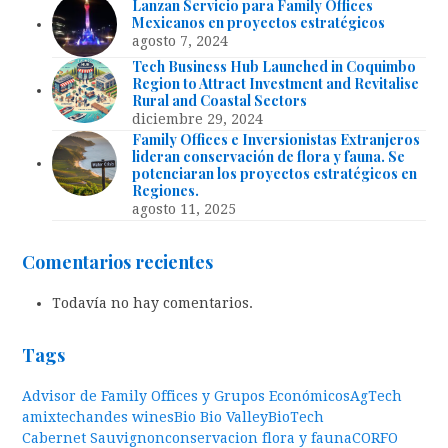
Lanzan Servicio para Family Offices
Mexicanos en proyectos estratégicos
agosto 7, 2024
Tech Business Hub Launched in Coquimbo
Region to Attract Investment and Revitalise
Rural and Coastal Sectors
diciembre 29, 2024
Family Offices e Inversionistas Extranjeros
lideran conservación de flora y fauna. Se
potenciaran los proyectos estratégicos en
Regiones.
agosto 11, 2025
Comentarios recientes
Todavía no hay comentarios.
Tags
Advisor de Family Offices y Grupos Económicos
AgTech
amixtech
andes wines
Bio Bio Valley
BioTech
Cabernet Sauvignon
conservacion flora y fauna
CORFO