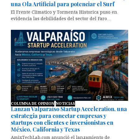
una Ola Artificial para potenciar el Surf
El Frente Climatico y Tormenta Historica puso en
evidencia las debilidades del sector del Faro…
COLUMNA DE OPINION
NOTICIAS
Lanzan Valparaíso Startup Acceleration, una
estrategia para conectar empresas y
startups con clientes e inversionistas en
México, California y Texas
AmixTechLab.com anunció el lanzamiento de