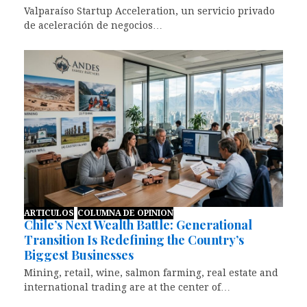
Valparaíso Startup Acceleration, un servicio privado
de aceleración de negocios…
ARTICULOS
COLUMNA DE OPINION
Chile’s Next Wealth Battle: Generational
Transition Is Redefining the Country’s
Biggest Businesses
Mining, retail, wine, salmon farming, real estate and
international trading are at the center of…