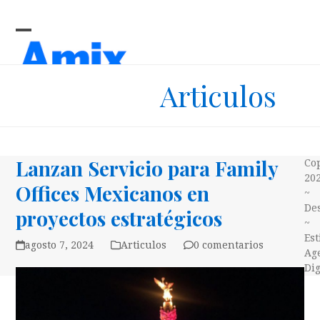
Skip
to
content
Open
Close
mobile
mobile
Articulos
menu
menu
Lanzan Servicio para Family
Co
20
Offices Mexicanos en
~
Des
proyectos estratégicos
~
Es
agosto 7, 2024
Articulos
0 comentarios
Ag
Dig