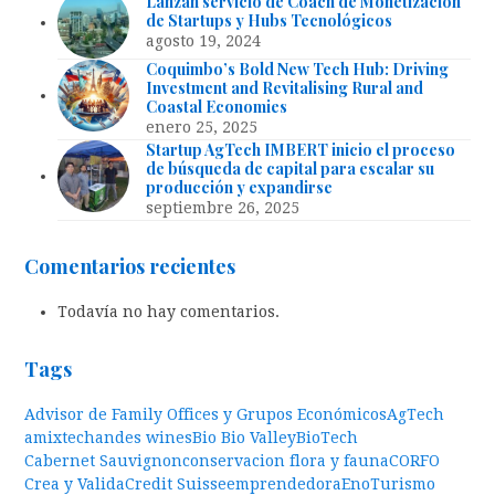
Lanzan servicio de Coach de Monetización
de Startups y Hubs Tecnológicos
agosto 19, 2024
Coquimbo’s Bold New Tech Hub: Driving
Investment and Revitalising Rural and
Coastal Economies
enero 25, 2025
Startup AgTech IMBERT inicio el proceso
de búsqueda de capital para escalar su
producción y expandirse
septiembre 26, 2025
Comentarios recientes
Todavía no hay comentarios.
Tags
Advisor de Family Offices y Grupos Económicos
AgTech
amixtech
andes wines
Bio Bio Valley
BioTech
Cabernet Sauvignon
conservacion flora y fauna
CORFO
Crea y Valida
Credit Suisse
emprendedora
EnoTurismo