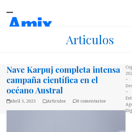
Skip
to
content
Open
Close
mobile
mobile
Articulos
menu
menu
Nave Karpuj completa intensa
Co
20
campaña científica en el
~
Des
océano Austral
~
Es
abril 5, 2025
Articulos
0 comentarios
Ag
Dig