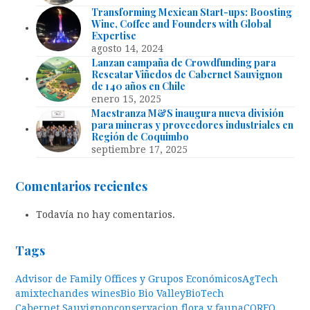
Transforming Mexican Start-ups: Boosting
Wine, Coffee and Founders with Global
Expertise
agosto 14, 2024
Lanzan campaña de Crowdfunding para
Rescatar Viñedos de Cabernet Sauvignon
de 140 años en Chile
enero 15, 2025
Maestranza M&S inaugura nueva división
para mineras y proveedores industriales en
Región de Coquimbo
septiembre 17, 2025
Comentarios recientes
Todavía no hay comentarios.
Tags
Advisor de Family Offices y Grupos Económicos
AgTech
amixtech
andes wines
Bio Bio Valley
BioTech
Cabernet Sauvignon
conservacion flora y fauna
CORFO