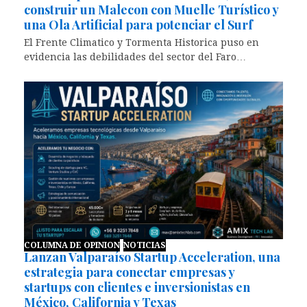
construir un Malecon con Muelle Turístico y
una Ola Artificial para potenciar el Surf
El Frente Climatico y Tormenta Historica puso en
evidencia las debilidades del sector del Faro…
COLUMNA DE OPINION
NOTICIAS
Lanzan Valparaíso Startup Acceleration, una
estrategia para conectar empresas y
startups con clientes e inversionistas en
México, California y Texas