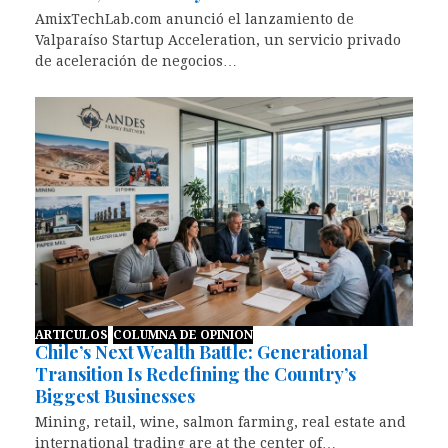
AmixTechLab.com anunció el lanzamiento de
Valparaíso Startup Acceleration, un servicio privado
de aceleración de negocios…
ARTICULOS
COLUMNA DE OPINION
Chile’s Next Wealth Battle: Generational
Transition Is Redefining the Country’s
Biggest Businesses
Mining, retail, wine, salmon farming, real estate and
international trading are at the center of…