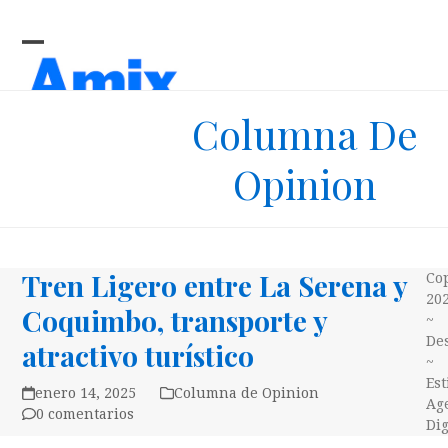
Skip
to
content
Open
Close
mobile
mobile
Columna De
menu
menu
Opinion
Tren Ligero entre La Serena y
Co
20
Coquimbo, transporte y
~
Des
atractivo turístico
~
Es
enero 14, 2025
Columna de Opinion
Ag
0 comentarios
Dig