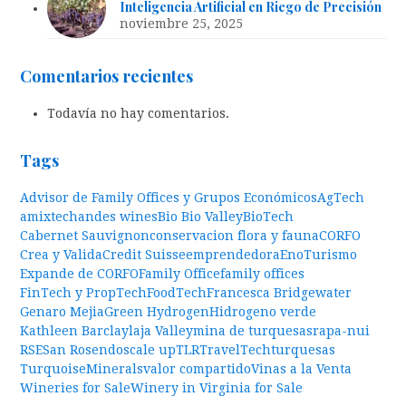
Inteligencia Artificial en Riego de Precisión
noviembre 25, 2025
Comentarios recientes
Todavía no hay comentarios.
Tags
Advisor de Family Offices y Grupos Económicos
AgTech
amixtech
andes wines
Bio Bio Valley
BioTech
Cabernet Sauvignon
conservacion flora y fauna
CORFO
Crea y Valida
Credit Suisse
emprendedora
EnoTurismo
Expande de CORFO
Family Office
family offices
FinTech y PropTech
FoodTech
Francesca Bridgewater
Genaro Mejia
Green Hydrogen
Hidrogeno verde
Kathleen Barclay
laja Valley
mina de turquesas
rapa-nui
RSE
San Rosendo
scale up
TLR
TravelTech
turquesas
TurquoiseMinerals
valor compartido
Vinas a la Venta
Wineries for Sale
Winery in Virginia for Sale