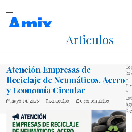
Skip
to
content
Open
Close
mobile
mobile
Articulos
menu
menu
Atención Empresas de
Co
20
Reciclaje de Neumáticos, Acero
~
Des
y Economía Circular
~
Es
mayo 14, 2026
Articulos
0 comentarios
Ag
Dig