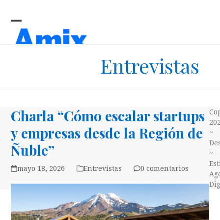
Skip
to
content
Open
Close
mobile
mobile
Entrevistas
menu
menu
Charla “Cómo escalar startups
Co
20
y empresas desde la Región de
~
Des
Ñuble”
~
Es
mayo 18, 2026
Entrevistas
0 comentarios
Ag
Dig