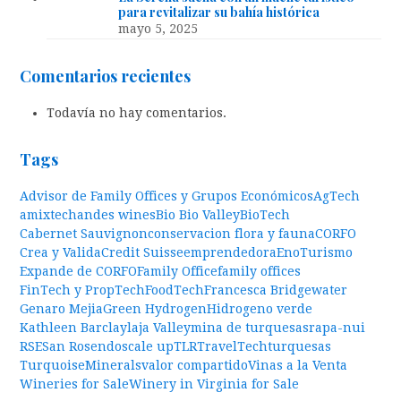
para revitalizar su bahía histórica
mayo 5, 2025
Comentarios recientes
Todavía no hay comentarios.
Tags
Advisor de Family Offices y Grupos Económicos
AgTech
amixtech
andes wines
Bio Bio Valley
BioTech
Cabernet Sauvignon
conservacion flora y fauna
CORFO
Crea y Valida
Credit Suisse
emprendedora
EnoTurismo
Expande de CORFO
Family Office
family offices
FinTech y PropTech
FoodTech
Francesca Bridgewater
Genaro Mejia
Green Hydrogen
Hidrogeno verde
Kathleen Barclay
laja Valley
mina de turquesas
rapa-nui
RSE
San Rosendo
scale up
TLR
TravelTech
turquesas
TurquoiseMinerals
valor compartido
Vinas a la Venta
Wineries for Sale
Winery in Virginia for Sale