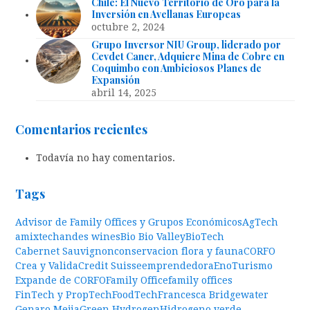
Chile: El Nuevo Territorio de Oro para la
Inversión en Avellanas Europeas
octubre 2, 2024
Grupo Inversor NIU Group, liderado por
Cevdet Caner, Adquiere Mina de Cobre en
Coquimbo con Ambiciosos Planes de
Expansión
abril 14, 2025
Comentarios recientes
Todavía no hay comentarios.
Tags
Advisor de Family Offices y Grupos Económicos
AgTech
amixtech
andes wines
Bio Bio Valley
BioTech
Cabernet Sauvignon
conservacion flora y fauna
CORFO
Crea y Valida
Credit Suisse
emprendedora
EnoTurismo
Expande de CORFO
Family Office
family offices
FinTech y PropTech
FoodTech
Francesca Bridgewater
Genaro Mejia
Green Hydrogen
Hidrogeno verde