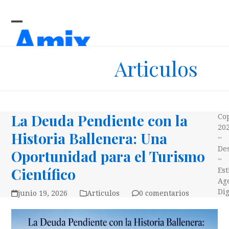
Skip
to
content
Open
Close
mobile
mobile
Articulos
menu
menu
La Deuda Pendiente con la
Co
20
Historia Ballenera: Una
~
Des
Oportunidad para el Turismo
~
Científico
Es
Ag
Dig
junio 19, 2026
Articulos
0 comentarios