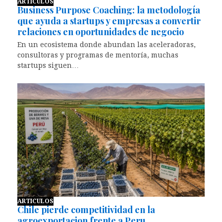
ARTICULOS
Business Purpose Coaching: la metodología
que ayuda a startups y empresas a convertir
relaciones en oportunidades de negocio
En un ecosistema donde abundan las aceleradoras,
consultoras y programas de mentoría, muchas
startups siguen…
ARTICULOS
Chile pierde competitividad en la
agroexportacion frente a Peru