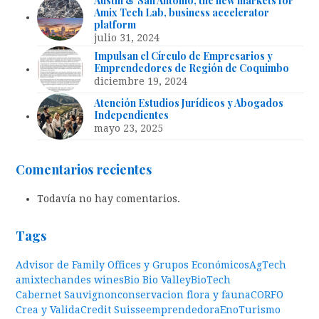
Austin & San Antonio, the new markets for
Amix Tech Lab, business accelerator
platform
julio 31, 2024
Impulsan el Círculo de Empresarios y
Emprendedores de Región de Coquimbo
diciembre 19, 2024
Atención Estudios Jurídicos y Abogados
Independientes
mayo 23, 2025
Comentarios recientes
Todavía no hay comentarios.
Tags
Advisor de Family Offices y Grupos Económicos
AgTech
amixtech
andes wines
Bio Bio Valley
BioTech
Cabernet Sauvignon
conservacion flora y fauna
CORFO
Crea y Valida
Credit Suisse
emprendedora
EnoTurismo