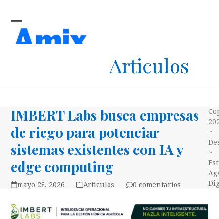
Skip
to
content
Open
Close
mobile
mobile
Articulos
menu
menu
IMBERT Labs busca empresas
Co
20
de riego para potenciar
~
Des
sistemas existentes con IA y
~
edge computing
Es
Ag
Dig
mayo 28, 2026
Articulos
0 comentarios