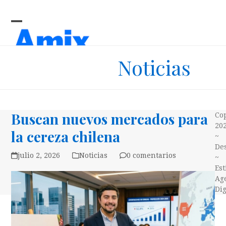
Skip
to
content
Open
Close
mobile
mobile
Noticias
menu
menu
Buscan nuevos mercados para
Co
20
la cereza chilena
~
Des
julio 2, 2026
Noticias
0 comentarios
~
Es
Ag
Dig