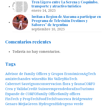
Tren Ligero entre La Serena y Coquimbo,
transporte y atractivo turístico
enero 14, 2025
Invitan a Region de Atacama a participar en
Programa de Televisión Destinos y
Sabores” de Argentina
septiembre 10, 2025
Comentarios recientes
Todavía no hay comentarios.
Tags
Advisor de Family Offices y Grupos Económicos
AgTech
amixtech
andes wines
Bio Bio Valley
BioTech
Cabernet Sauvignon
conservacion flora y fauna
CORFO
Crea y Valida
Credit Suisse
emprendedora
EnoTurismo
Expande de CORFO
Family Office
family offices
FinTech y PropTech
FoodTech
Francesca Bridgewater
Genaro Mejia
Green Hydrogen
Hidrogeno verde