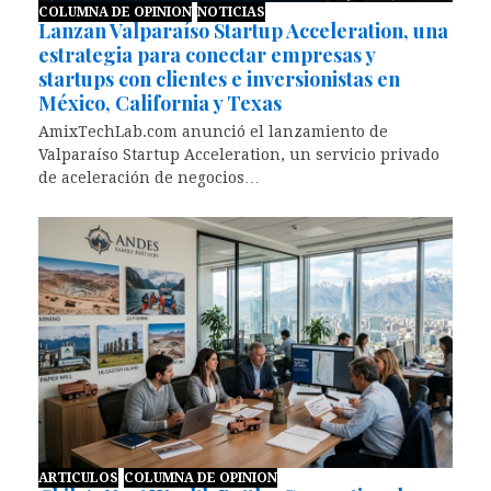
COLUMNA DE OPINION
NOTICIAS
Lanzan Valparaíso Startup Acceleration, una
estrategia para conectar empresas y
startups con clientes e inversionistas en
México, California y Texas
AmixTechLab.com anunció el lanzamiento de
Valparaíso Startup Acceleration, un servicio privado
de aceleración de negocios…
ARTICULOS
COLUMNA DE OPINION