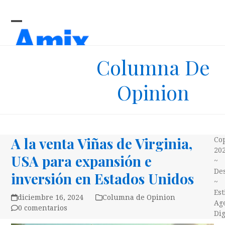
Skip
to
content
Open
Close
mobile
mobile
Columna De
menu
menu
Opinion
A la venta Viñas de Virginia,
Co
20
USA para expansión e
~
Des
inversión en Estados Unidos
~
Es
diciembre 16, 2024
Columna de Opinion
Ag
0 comentarios
Dig