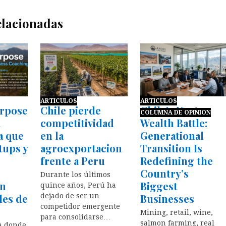
elacionadas
ARTICULOS
ARTICULOS
urpose
Chile pierde
Chile’s Next
COLUMNA DE OPINION
a
competitividad
Wealth Battle:
a que
en la
Generational
tups y
agroexportacion
Transition Is
frente a Peru
Redefining the
Country’s
Durante los últimos
en
Biggest
quince años, Perú ha
des de
dejado de ser un
Businesses
competidor emergente
Mining, retail, wine,
para consolidarse…
salmon farming, real
a donde