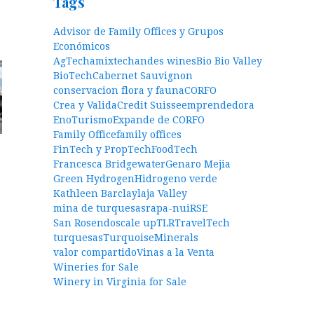
Tags
Advisor de Family Offices y Grupos
Económicos
AgTech
amixtech
andes wines
Bio Bio Valley
BioTech
Cabernet Sauvignon
conservacion flora y fauna
CORFO
Crea y Valida
Credit Suisse
emprendedora
EnoTurismo
Expande de CORFO
Family Office
family offices
FinTech y PropTech
FoodTech
Francesca Bridgewater
Genaro Mejia
Green Hydrogen
Hidrogeno verde
Kathleen Barclay
laja Valley
mina de turquesas
rapa-nui
RSE
San Rosendo
scale up
TLR
TravelTech
turquesas
TurquoiseMinerals
valor compartido
Vinas a la Venta
Wineries for Sale
Winery in Virginia for Sale