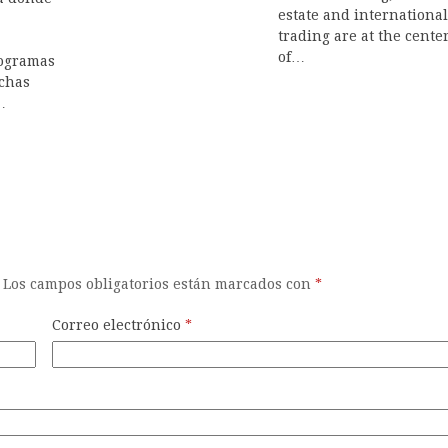
estate and internationa
trading are at the cente
of…
rogramas
chas
…
Los campos obligatorios están marcados con
*
Correo electrónico
*