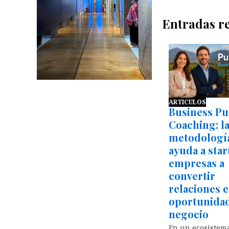
Entradas r
ARTICULOS
Business P
Coaching: l
metodologí
ayuda a star
empresas a
convertir
relaciones 
oportunida
negocio
En un ecosistem